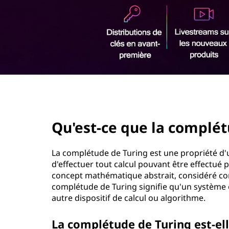
u
r
e
i
n
l
c
i
a
p
a
c
l
page hero 2/3
o
Qu'est-ce que la complét
m
p
La complétude de Turing est une propriété 
d'effectuer tout calcul pouvant être effectué
l
concept mathématique abstrait, considéré c
complétude de Turing signifie qu'un système 
é
autre dispositif de calcul ou algorithme.
t
La complétude de Turing est-ell