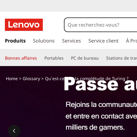
Q
u
'
p
a
Produits
Solutions
Services
Service client
À Pr
e
s
s
s
Bonnes affaires
Portables
PC de bureau
Stations de tra
e
r
t
a
Home
>
Glossary
> Qu`est-ce que la complétude de Turing ?
u
-
c
o
c
n
t
e
e
n
q
u
p