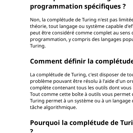
programmation spécifiques ?
u
d
Non, la complétude de Turing n'est pas limit
théorie, tout langage ou système capable d'e
e
peut être considéré comme complet au sens de 
programmation, y compris des langages popul
d
Turing.
e
Comment définir la complétude 
T
La complétude de Turing, c'est disposer de to
problème pouvant être résolu à l'aide d'un ord
u
complète contenant tous les outils dont vous
Tout comme cette boîte à outils vous permet d
r
Turing permet à un système ou à un langage 
tâche algorithmique.
i
n
Pourquoi la complétude de Turi
?