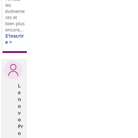
les
événeme
nts et
bien plus
encore...
S'inscrir
e >
L
e
n
o
v
o
Pr
o