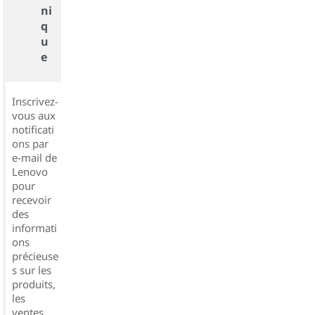
ni
q
u
e
Inscrivez-
vous aux
notificati
ons par
e-mail de
Lenovo
pour
recevoir
des
informati
ons
précieuse
s sur les
produits,
les
ventes,