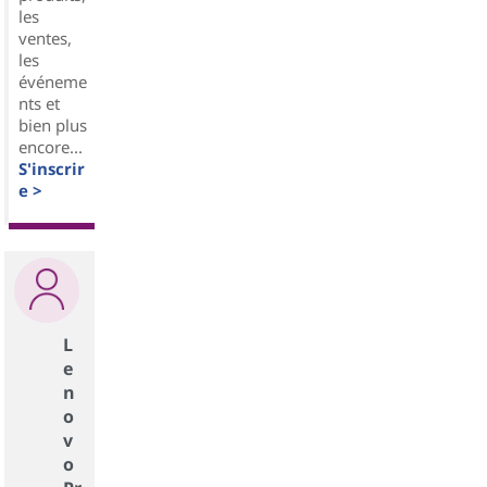
les
ventes,
les
événeme
nts et
bien plus
encore...
S'inscrir
e >
L
e
n
o
v
o