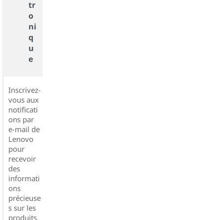
tr
o
ni
q
u
e
Inscrivez-
vous aux
notificati
ons par
e-mail de
Lenovo
pour
recevoir
des
informati
ons
précieuse
s sur les
produits,