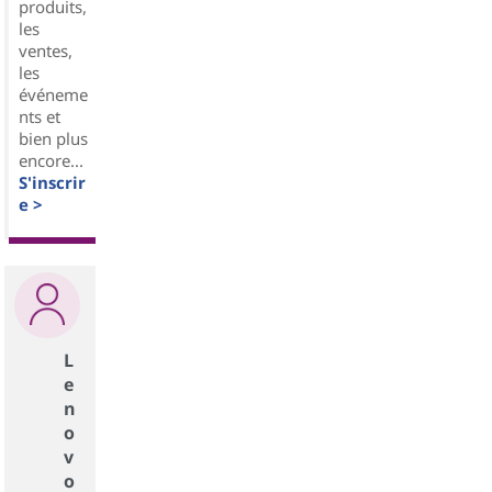
produits,
les
ventes,
les
événeme
nts et
bien plus
encore...
S'inscrir
e >
L
e
n
o
v
o