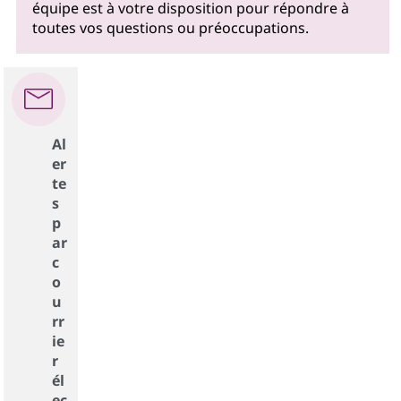
équipe est à votre disposition pour répondre à
toutes vos questions ou préoccupations.
Al
er
te
s
p
ar
c
o
u
rr
ie
r
él
ec