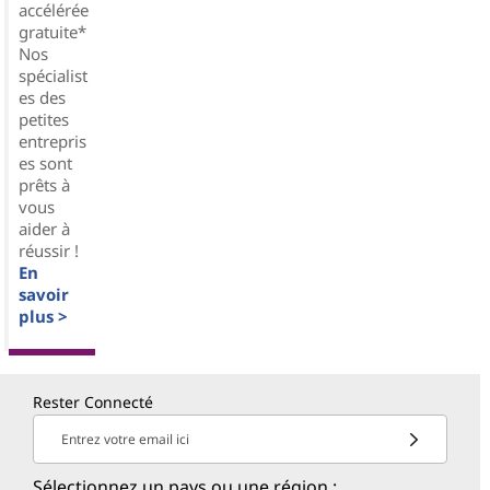
accélérée
gratuite*
Nos
spécialist
es des
petites
entrepris
es sont
prêts à
vous
aider à
réussir !
En
savoir
plus >
Rester Connecté
Entrez votre email ici
Sélectionnez un pays ou une région :