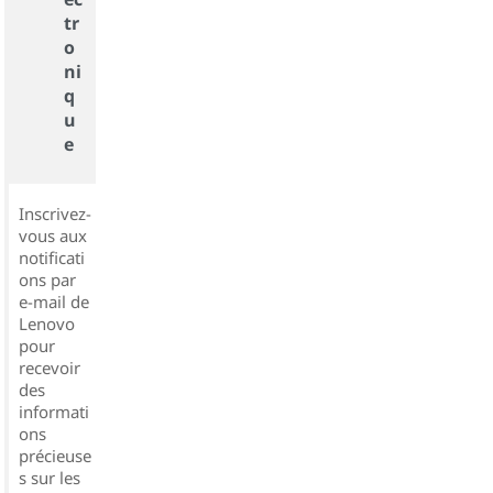
tr
o
ni
q
u
e
Inscrivez-
vous aux
notificati
ons par
e-mail de
Lenovo
pour
recevoir
des
informati
ons
précieuse
s sur les