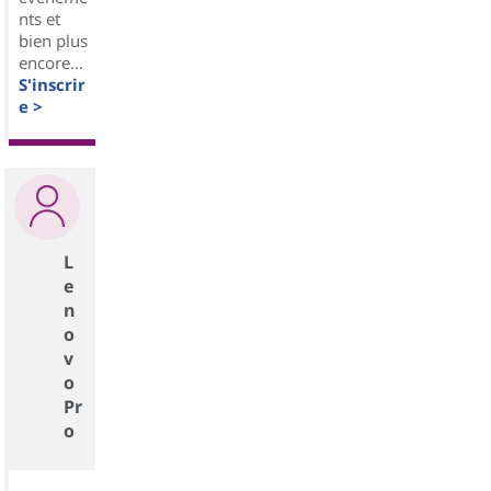
nts et
bien plus
encore...
S'inscrir
e >
L
e
n
o
v
o
Pr
o