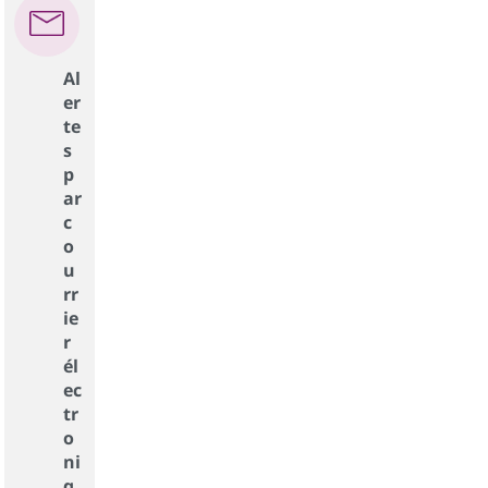
Al
er
te
s
p
ar
c
o
u
rr
ie
r
él
ec
tr
o
ni
q