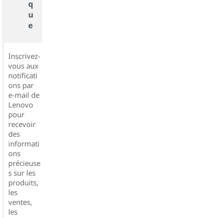
q
u
e
Inscrivez-
vous aux
notificati
ons par
e-mail de
Lenovo
pour
recevoir
des
informati
ons
précieuse
s sur les
produits,
les
ventes,
les