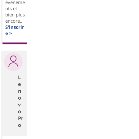
événeme
nts et
bien plus
encore...
S'inscrir
e >
L
e
n
o
v
o
Pr
o