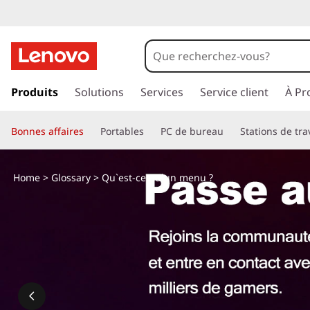
p
a
Produits
Solutions
Services
Service client
À Pr
s
s
Bonnes affaires
Portables
PC de bureau
Stations de tra
e
r
a
Home
>
Glossary
> Qu`est-ce qu`un menu ?
u
c
o
n
t
e
n
u
p