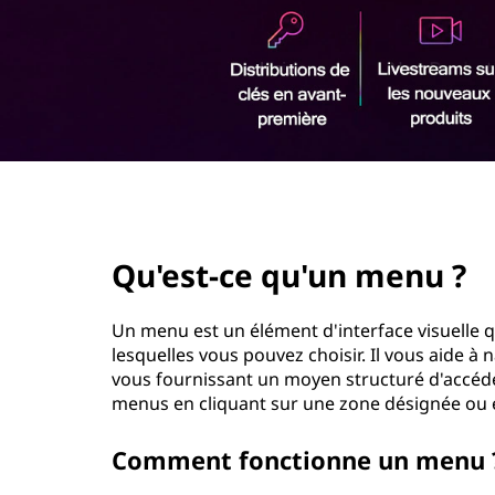
r
i
n
c
i
p
a
l
page hero 2/3
Qu'est-ce qu'un menu ?
Un menu est un élément d'interface visuelle 
lesquelles vous pouvez choisir. Il vous aide à 
vous fournissant un moyen structuré d'accéde
menus en cliquant sur une zone désignée ou en
Comment fonctionne un menu 