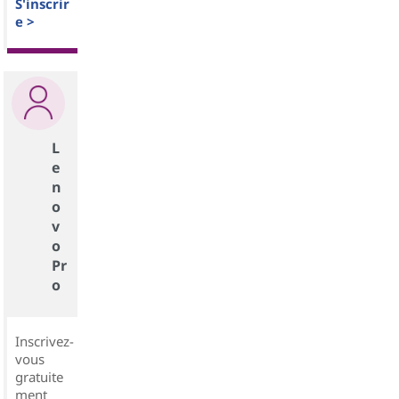
S'inscrir
e >
L
e
n
o
v
o
Pr
o
Inscrivez-
vous
gratuite
ment