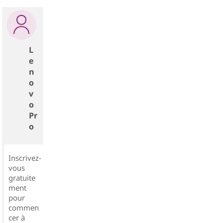
L
e
n
o
v
o
Pr
o
Inscrivez-
vous
gratuite
ment
pour
commen
cer à