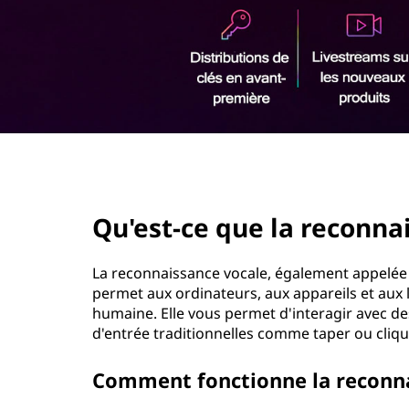
r
i
n
c
i
p
a
l
page hero 2/3
Qu'est-ce que la reconna
La reconnaissance vocale, également appelée 
permet aux ordinateurs, aux appareils et aux 
humaine. Elle vous permet d'interagir avec des
d'entrée traditionnelles comme taper ou cliqu
Comment fonctionne la reconna