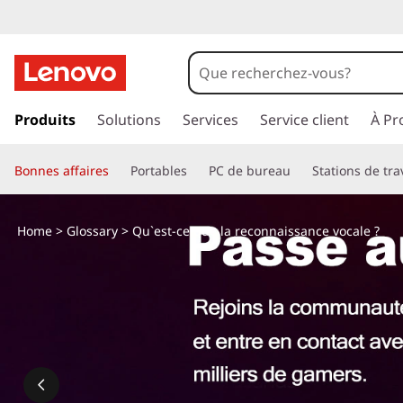
p
a
Produits
Solutions
Services
Service client
À Pr
s
s
Bonnes affaires
Portables
PC de bureau
Stations de tra
e
r
a
Home
>
Glossary
> Qu`est-ce que la reconnaissance vocale ?
u
c
o
n
t
e
n
u
p