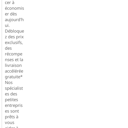
cer à
économis
er dès
aujourd'h
ui.
Débloque
z des prix
exclusifs,
des
récompe
nses et la
livraison
accélérée
gratuite*
Nos
spécialist
es des
petites
entrepris
es sont
prêts à
vous
aider à