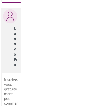
L
e
n
o
v
o
Pr
o
Inscrivez-
vous
gratuite
ment
pour
commen