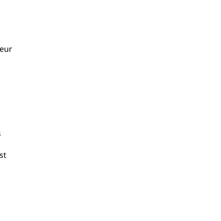
veur
s
st