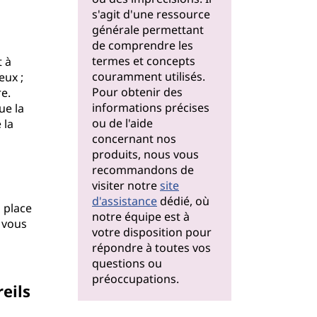
s'agit d'une ressource
générale permettant
de comprendre les
termes et concepts
t à
couramment utilisés.
eux ;
Pour obtenir des
re.
informations précises
ue la
ou de l'aide
 la
concernant nos
produits, nous vous
recommandons de
visiter notre
site
d'assistance
dédié, où
n place
notre équipe est à
, vous
votre disposition pour
l
répondre à toutes vos
questions ou
préoccupations.
reils