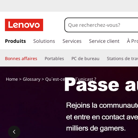
Q
u
'
p
a
Produits
Solutions
Services
Service client
À Pr
e
s
s
s
Bonnes affaires
Portables
PC de bureau
Stations de tra
e
r
t
a
Home
>
Glossary
> Qu`est-ce que l`unicast ?
u
-
c
o
c
n
t
e
e
n
q
u
p