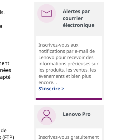
Alertes par
ls.
courrier
électronique
a
Inscrivez-vous aux
notifications par e-mail de
Lenovo pour recevoir des
ment
informations précieuses sur
inées
les produits, les ventes, les
événements et bien plus
dapté
encore...
S'inscrire >
Lenovo Pro
 de
s (FTP)
Inscrivez-vous gratuitement