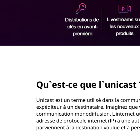
u
r
e
i
n
l
c
i
'
p
a
u
l
page hero 2/3
n
i
Qu`est-ce que l`unicast 
c
Unicast est un terme utilisé dans la commu
a
expéditeur à un destinataire. Imaginez que v
communication monodiffusion. L'internet u
s
adresse de protocole internet (IP) à une au
parviennent à la destination voulue et à pe
t