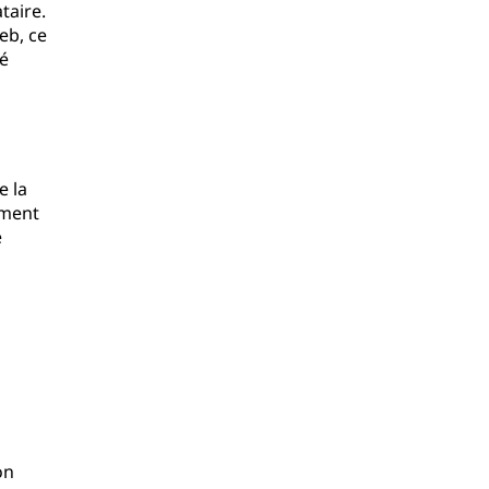
taire.
eb, ce
lé
e la
ement
e
on