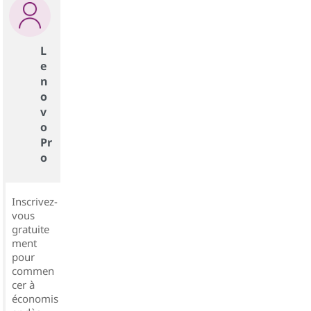
L
e
n
o
v
o
Pr
o
Inscrivez-
vous
gratuite
ment
pour
commen
cer à
économis