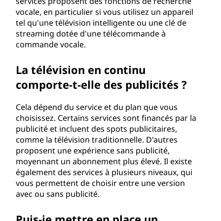
services proposent des fonctions de recherche
s
vocale, en particulier si vous utilisez un appareil
tel qu'une télévision intelligente ou une clé de
t
streaming dotée d'une télécommande à
commande vocale.
é
l
La télévision en continu
comporte-t-elle des publicités ?
é
Cela dépend du service et du plan que vous
v
choisissez. Certains services sont financés par la
publicité et incluent des spots publicitaires,
i
comme la télévision traditionnelle. D'autres
proposent une expérience sans publicité,
s
moyennant un abonnement plus élevé. Il existe
également des services à plusieurs niveaux, qui
é
vous permettent de choisir entre une version
avec ou sans publicité.
s
?
Puis-je mettre en place un