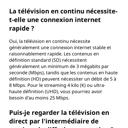
n
La télévision en continu nécessite-
e
t-elle une connexion internet
n
rapide ?
c
Oui, la télévision en continu nécessite
généralement une connexion internet stable et
o
raisonnablement rapide. Les contenus en
définition standard (SD) nécessitent
n
généralement un minimum de 3 mégabits par
seconde (Mbps), tandis que les contenus en haute
t
définition (HD) peuvent nécessiter un débit de 5 à
8 Mbps. Pour le streaming 4 kilo (K) ou ultra-
i
haute définition (UHD), vous pourriez avoir
besoin d'au moins 25 Mbps.
n
u
Puis-je regarder la télévision en
direct par l'intermédiaire de
d