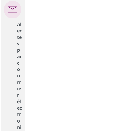
Al
er
te
s
p
ar
c
o
u
rr
ie
r
él
ec
tr
o
ni