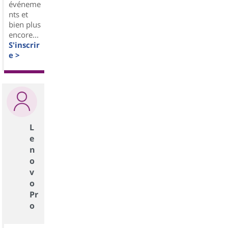
événeme
nts et
bien plus
encore...
S'inscrir
e >
L
e
n
o
v
o
Pr
o