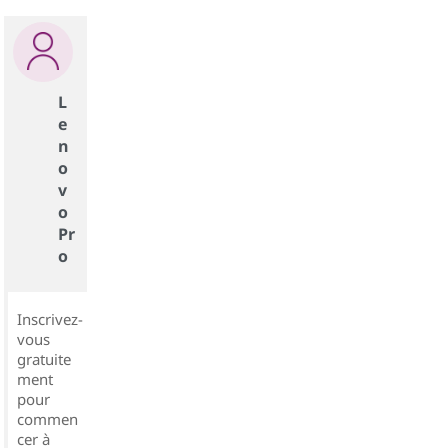
L
e
n
o
v
o
Pr
o
Inscrivez-
vous
gratuite
ment
pour
commen
cer à