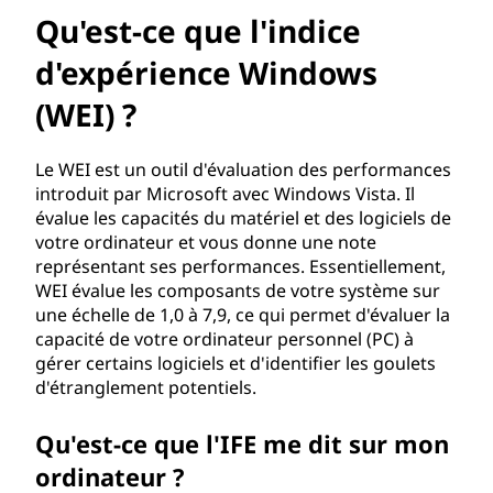
u
Qu'est-ce que l'indice
e
d'expérience Windows
l
(WEI) ?
'
Le WEI est un outil d'évaluation des performances
i
introduit par Microsoft avec Windows Vista. Il
évalue les capacités du matériel et des logiciels de
n
votre ordinateur et vous donne une note
représentant ses performances. Essentiellement,
d
WEI évalue les composants de votre système sur
une échelle de 1,0 à 7,9, ce qui permet d'évaluer la
i
capacité de votre ordinateur personnel (PC) à
gérer certains logiciels et d'identifier les goulets
c
d'étranglement potentiels.
e
Qu'est-ce que l'IFE me dit sur mon
d
ordinateur ?