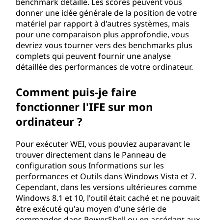
e
benchmark détaillé. Les scores peuvent vous
donner une idée générale de la position de votre
W
matériel par rapport à d'autres systèmes, mais
pour une comparaison plus approfondie, vous
i
devriez vous tourner vers des benchmarks plus
complets qui peuvent fournir une analyse
n
détaillée des performances de votre ordinateur.
d
Comment puis-je faire
fonctionner l'IFE sur mon
o
ordinateur ?
w
Pour exécuter WEI, vous pouviez auparavant le
s
trouver directement dans le Panneau de
configuration sous Informations sur les
(
performances et Outils dans Windows Vista et 7.
Cependant, dans les versions ultérieures comme
W
Windows 8.1 et 10, l'outil était caché et ne pouvait
être exécuté qu'au moyen d'une série de
E
commandes dans PowerShell ou en accédant aux