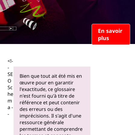
En savoir
plus
<!-
-
SE
Bien que tout ait été mis en
O
œuvre pour en garantir
Sc
l'exactitude, ce glossaire
he
n'est fourni qu'à titre de
m
référence et peut contenir
a -
des erreurs ou des
-
imprécisions. Il s'agit d'une
ressource générale
permettant de comprendre