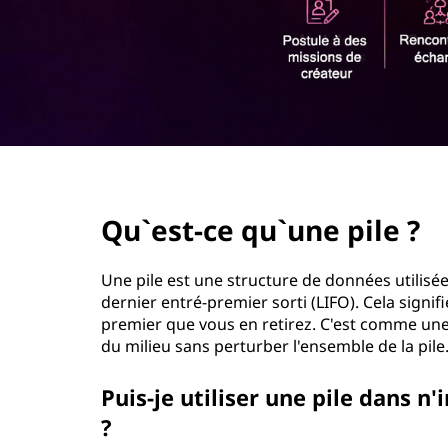
r
i
n
c
i
p
a
l
page hero 2/3
Qu`est-ce qu`une pile ?
Une pile est une structure de données utilisé
dernier entré-premier sorti (LIFO). Cela signif
premier que vous en retirez. C'est comme une p
du milieu sans perturber l'ensemble de la pile
Puis-je utiliser une pile dans
?