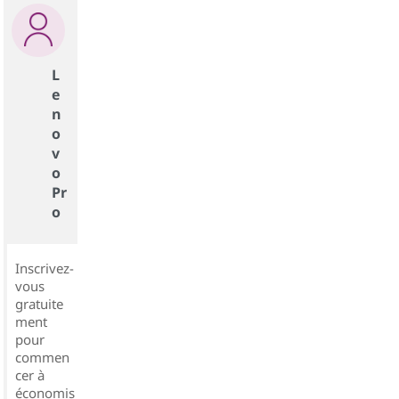
L
e
n
o
v
o
Pr
o
Inscrivez-
vous
gratuite
ment
pour
commen
cer à
économis