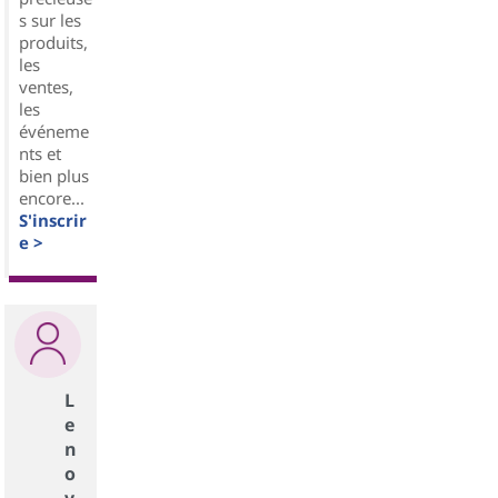
s sur les
produits,
les
ventes,
les
événeme
nts et
bien plus
encore...
S'inscrir
e >
L
e
n
o
v