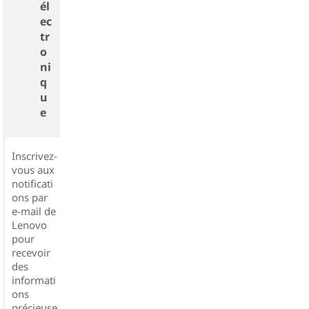
él
ec
tr
o
ni
q
u
e
Inscrivez-
vous aux
notificati
ons par
e-mail de
Lenovo
pour
recevoir
des
informati
ons
précieuse