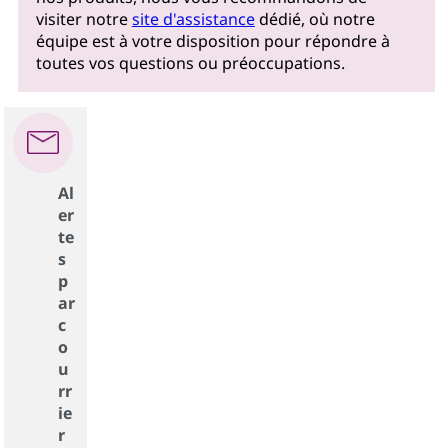
visiter notre
site d'assistance
dédié, où notre
équipe est à votre disposition pour répondre à
toutes vos questions ou préoccupations.
Al
er
te
s
p
ar
c
o
u
rr
ie
r