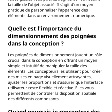
e
la taille de l'objet associé. Il s'agit d'un moyen
pratique de personnaliser l'apparence des
d
éléments dans un environnement numérique.
e
Quelle est l'importance du
dimensionnement des poignées
c
dans la conception ?
a
Les poignées de dimensionnement jouent un rôle
l
crucial dans la conception en offrant un moyen
simple et intuitif de manipuler la taille des
i
éléments. Les concepteurs les utilisent pour créer
des mises en page visuellement attrayantes,
b
ajuster les proportions et s'assurer que l'interface
utilisateur reste flexible et réactive. Elles vous
r
permettent de contrôler la disposition spatiale
des différents composants.
a
Quand pourrais-je rencontrer des