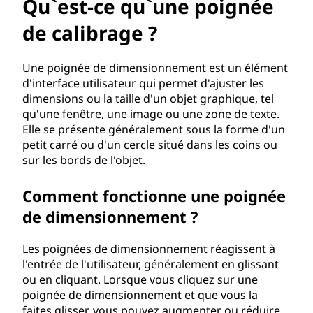
u
Qu`est-ce qu`une poignée
'
de calibrage ?
u
Une poignée de dimensionnement est un élément
d'interface utilisateur qui permet d'ajuster les
n
dimensions ou la taille d'un objet graphique, tel
qu'une fenêtre, une image ou une zone de texte.
e
Elle se présente généralement sous la forme d'un
petit carré ou d'un cercle situé dans les coins ou
p
sur les bords de l'objet.
o
Comment fonctionne une poignée
i
de dimensionnement ?
g
Les poignées de dimensionnement réagissent à
l'entrée de l'utilisateur, généralement en glissant
n
ou en cliquant. Lorsque vous cliquez sur une
poignée de dimensionnement et que vous la
é
faites glisser, vous pouvez augmenter ou réduire