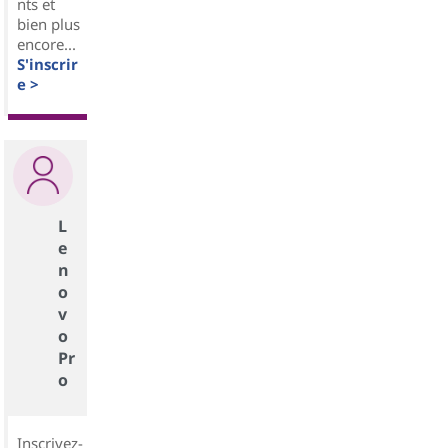
nts et
bien plus
encore...
S'inscrir
e >
L
e
n
o
v
o
Pr
o
Inscrivez-