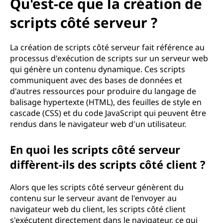
u
Qu'est-ce que la création de
'
scripts côté serveur ?
u
La création de scripts côté serveur fait référence au
processus d'exécution de scripts sur un serveur web
n
qui génère un contenu dynamique. Ces scripts
communiquent avec des bases de données et
s
d'autres ressources pour produire du langage de
balisage hypertexte (HTML), des feuilles de style en
c
cascade (CSS) et du code JavaScript qui peuvent être
rendus dans le navigateur web d'un utilisateur.
r
i
En quoi les scripts côté serveur
diffèrent-ils des scripts côté client ?
p
Alors que les scripts côté serveur génèrent du
t
contenu sur le serveur avant de l'envoyer au
navigateur web du client, les scripts côté client
c
s'exécutent directement dans le navigateur, ce qui