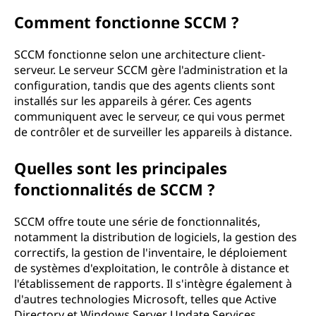
n
Comment fonctionne SCCM ?
a
SCCM fonctionne selon une architecture client-
serveur. Le serveur SCCM gère l'administration et la
i
configuration, tandis que des agents clients sont
installés sur les appareils à gérer. Ces agents
r
communiquent avec le serveur, ce qui vous permet
de contrôler et de surveiller les appareils à distance.
e
d
Quelles sont les principales
fonctionnalités de SCCM ?
e
SCCM offre toute une série de fonctionnalités,
c
notamment la distribution de logiciels, la gestion des
correctifs, la gestion de l'inventaire, le déploiement
o
de systèmes d'exploitation, le contrôle à distance et
l'établissement de rapports. Il s'intègre également à
n
d'autres technologies Microsoft, telles que Active
Directory et Windows Server Update Services