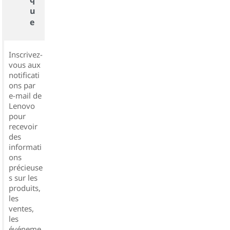
u
e
Inscrivez-
vous aux
notificati
ons par
e-mail de
Lenovo
pour
recevoir
des
informati
ons
précieuse
s sur les
produits,
les
ventes,
les
événeme