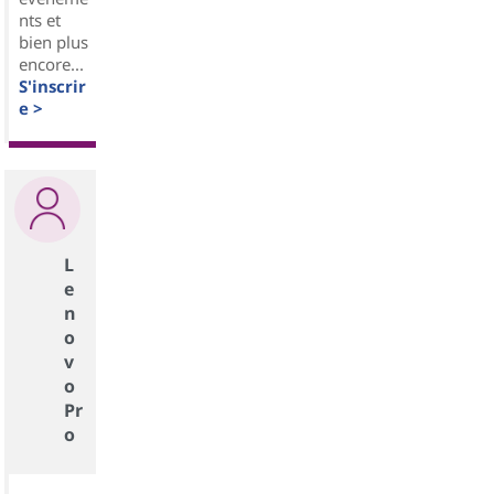
nts et
bien plus
encore...
S'inscrir
e >
L
e
n
o
v
o
Pr
o