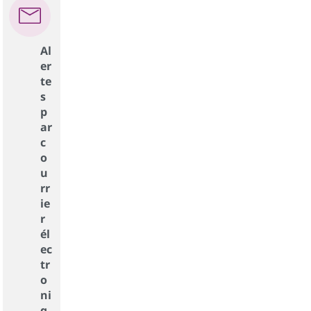
Al
er
te
s
p
ar
c
o
u
rr
ie
r
él
ec
tr
o
ni
q