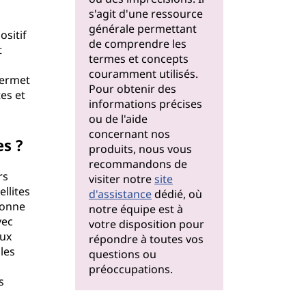
s'agit d'une ressource
générale permettant
ositif
de comprendre les
t
termes et concepts
couramment utilisés.
permet
Pour obtenir des
tes et
informations précises
ou de l'aide
concernant nos
es ?
produits, nous vous
recommandons de
rs
visiter notre
site
ellites
d'assistance
dédié, où
donne
notre équipe est à
vec
votre disposition pour
aux
répondre à toutes vos
les
questions ou
préoccupations.
s