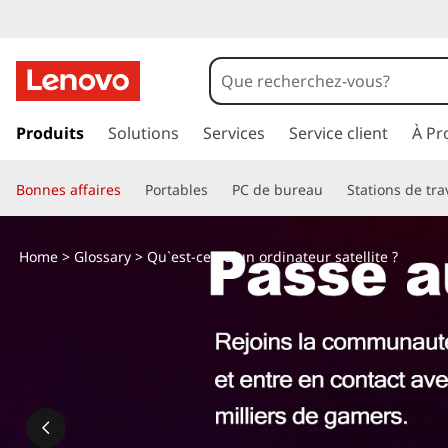
Q
u
'
p
a
Produits
Solutions
Services
Service client
À Pr
e
s
s
s
Bonnes affaires
Portables
PC de bureau
Stations de tra
e
r
t
a
Home
>
Glossary
> Qu`est-ce qu`un ordinateur satellite ?
u
-
c
o
c
n
t
e
e
n
q
u
p