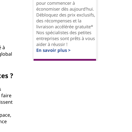
pour commencer à
économiser dès aujourd'hui.
Débloquez des prix exclusifs,
des récompenses et la
livraison accélérée gratuite*
Nos spécialistes des petites
entreprises sont prêts à vous
aider à réussir !
é à
En savoir plus >
global
tes ?
s
 faire
issent
space,
ance