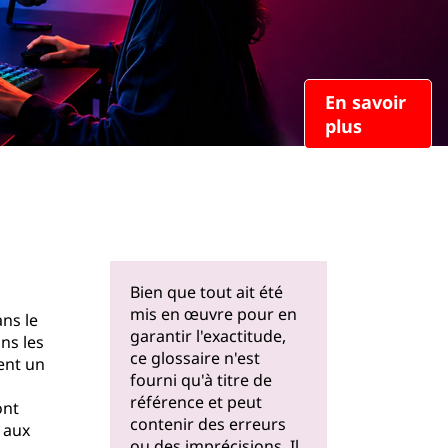
En savoir
plus
Bien que tout ait été
mis en œuvre pour en
ans le
garantir l'exactitude,
ns les
ce glossaire n'est
uent un
fourni qu'à titre de
référence et peut
ont
contenir des erreurs
r aux
ou des imprécisions. Il