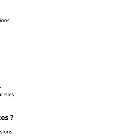
tions
e
relles
tes ?
sions,