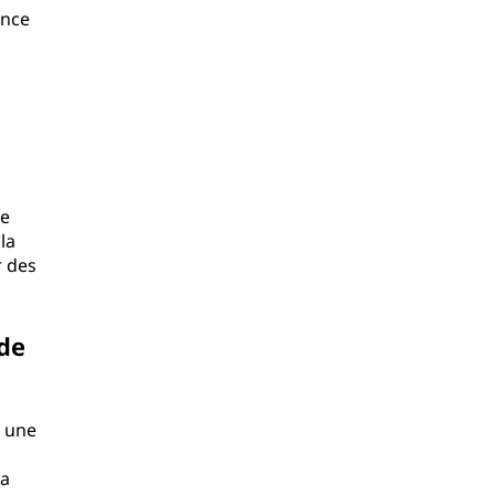
ance
le
la
r des
 de
t une
la