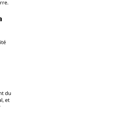
rre.
a
ité
nt du
l, et
r