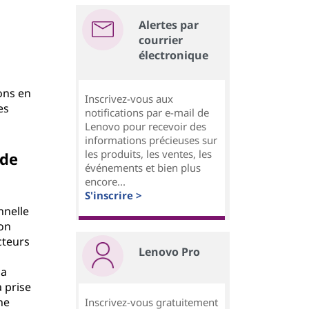
Alertes par
courrier
électronique
ons en
Inscrivez-vous aux
es
notifications par e-mail de
Lenovo pour recevoir des
informations précieuses sur
les produits, les ventes, les
 de
événements et bien plus
encore...
S'inscrire >
nnelle
ion
cteurs
Lenovo Pro
la
a prise
ne
Inscrivez-vous gratuitement