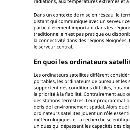
radiations, aux températures extrêmes et à d'
e
Dans un contexte de mise en réseau, le terme
u
distant qui communique avec un serveur cent
particulièrement important dans les région
r
traditionnelle n'est pas pratique ou disponi
la connectivité dans des régions éloignées, f
s
le serveur central.
a
En quoi les ordinateurs satelli
t
Les ordinateurs satellites diffèrent consid
e
portables, les ordinateurs de bureau et les s
supportent des conditions difficiles, nota
l
la priorité à la fiabilité. Contrairement au
des stations terrestres. Leur programmation
l
défis de l'environnement spatial. Alors que 
ordinateurs satellites jouent un rôle essen
i
météorologiques et la recherche scientifiqu
uniques qui dépassent les capacités des disp