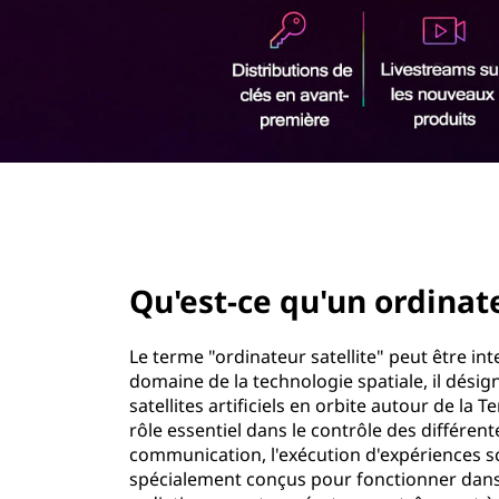
u
r
'
i
n
u
c
i
n
p
a
o
l
page hero 2/3
r
d
Qu'est-ce qu'un ordinate
i
Le terme "ordinateur satellite" peut être in
n
domaine de la technologie spatiale, il dés
satellites artificiels en orbite autour de la
a
rôle essentiel dans le contrôle des différent
communication, l'exécution d'expériences sci
t
spécialement conçus pour fonctionner dans l'