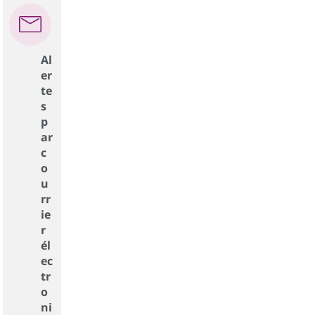
Al
er
te
s
p
ar
c
o
u
rr
ie
r
él
ec
tr
o
ni