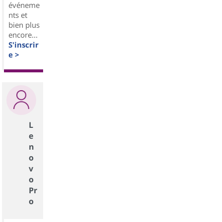
événeme
nts et
bien plus
encore...
S'inscrir
e >
L
e
n
o
v
o
Pr
o