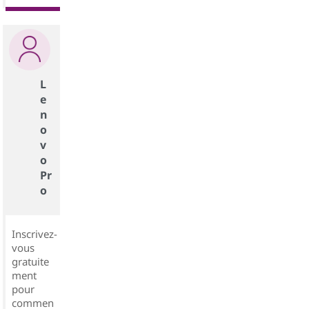
L
e
n
o
v
o
Pr
o
Inscrivez-
vous
gratuite
ment
pour
commen