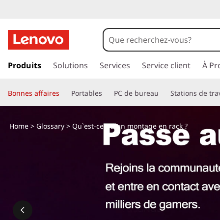
M
o
n
p
a
Produits
Solutions
Services
Service client
À Pr
t
s
s
a
Bonnes affaires
Portables
PC de bureau
Stations de tra
e
r
g
a
Home
>
Glossary
> Qu`est-ce qu`un montage en rack ?
u
e
c
o
e
n
t
n
e
n
r
u
p