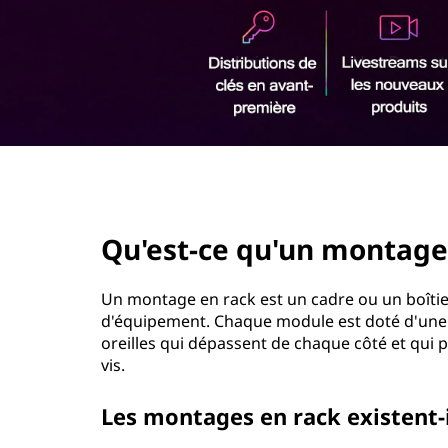
a
r
c
i
n
k
c
i
:
p
a
M
l
page hero 2/3
o
Qu'est-ce qu'un montage 
n
t
Un montage en rack est un cadre ou un boîtie
d'équipement. Chaque module est doté d'une 
a
oreilles qui dépassent de chaque côté et qui p
vis.
g
Les montages en rack existent-il
e