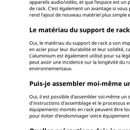
appareils audio/vidéo, et que l'espace est un 
q
de rack. C'est également un avantage si vous 
rend l'ajout de nouveau matériel plus simple et
u
Le matériau du support de rack 
e
Oui, le matériau du support de rack a son im
d
en acier pour leur durabilité et leur solidité,
L'aluminium est également utilisé pour sa légè
'
peut avoir une incidence sur la longévité du r
environnementaux.
e
n
Puis-je assembler moi-même un
t
Oui, il est possible d'assembler soi-même un
d'instructions d'assemblage et le processus es
r
équipements montés en rack peuvent être lourds
pour éviter d'endommager votre équipement o
e