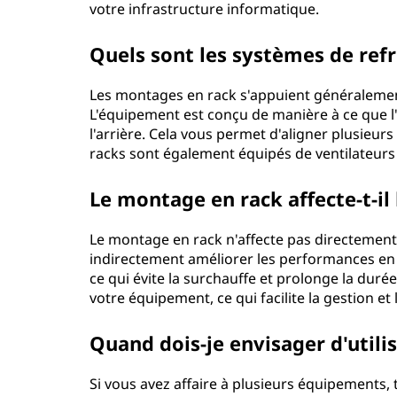
l
votre infrastructure informatique.
'
Quels sont les systèmes de ref
i
Les montages en rack s'appuient généralement
n
L'équipement est conçu de manière à ce que l'ai
l'arrière. Cela vous permet d'aligner plusieur
f
racks sont également équipés de ventilateurs
o
Le montage en rack affecte-t-il
r
Le montage en rack n'affecte pas directement
indirectement améliorer les performances en 
m
ce qui évite la surchauffe et prolonge la duré
votre équipement, ce qui facilite la gestion et
a
Quand dois-je envisager d'utili
t
i
Si vous avez affaire à plusieurs équipements,