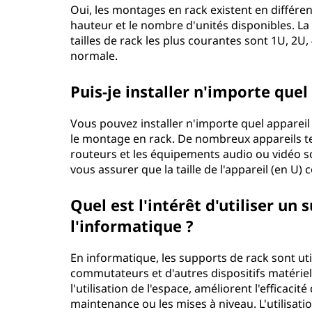
Oui, les montages en rack existent en différente
e
hauteur et le nombre d'unités disponibles. La
tailles de rack les plus courantes sont 1U, 2U, 
n
normale.
r
Puis-je installer n'importe que
a
Vous pouvez installer n'importe quel appareil
c
le montage en rack. De nombreux appareils te
routeurs et les équipements audio ou vidéo s
k
vous assurer que la taille de l'appareil (en U)
p
Quel est l'intérêt d'utiliser u
o
l'informatique ?
u
En informatique, les supports de rack sont uti
commutateurs et d'autres dispositifs matérie
r
l'utilisation de l'espace, améliorent l'efficacit
maintenance ou les mises à niveau. L'utilisati