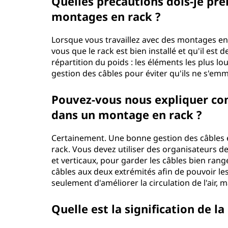
Quelles précautions dois-je pre
p
montages en rack ?
r
Lorsque vous travaillez avec des montages en
i
vous que le rack est bien installé et qu'il est 
répartition du poids : les éléments les plus lo
s
gestion des câbles pour éviter qu'ils ne s'emmê
e
Pouvez-vous nous expliquer co
dans un montage en rack ?
Certainement. Une bonne gestion des câbles es
rack. Vous devez utiliser des organisateurs d
et verticaux, pour garder les câbles bien rang
câbles aux deux extrémités afin de pouvoir les
seulement d'améliorer la circulation de l'air, m
Quelle est la signification de l