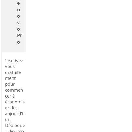
e
n
o
v
o
Pr
o
Inscrivez-
vous
gratuite
ment
pour
commen
cer à
économis
er dès
aujourd'h
ui.
Débloque
z des prix