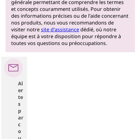
générale permettant de comprendre les termes
et concepts couramment utilisés. Pour obtenir
des informations précises ou de l'aide concernant
nos produits, nous vous recommandons de
visiter notre
site d'assistance
dédié, où notre
équipe est à votre disposition pour répondre à
toutes vos questions ou préoccupations.
Al
er
te
s
p
ar
c
o
u