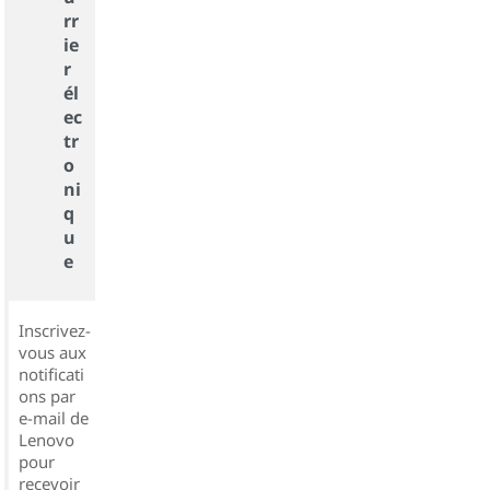
rr
ie
r
él
ec
tr
o
ni
q
u
e
Inscrivez-
vous aux
notificati
ons par
e-mail de
Lenovo
pour
recevoir