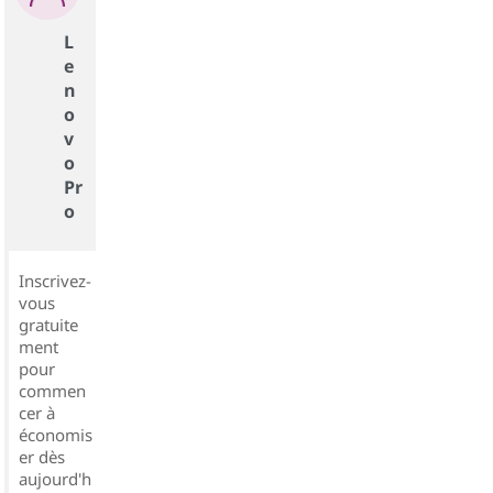
L
e
n
o
v
o
Pr
o
Inscrivez-
vous
gratuite
ment
pour
commen
cer à
économis
er dès
aujourd'h