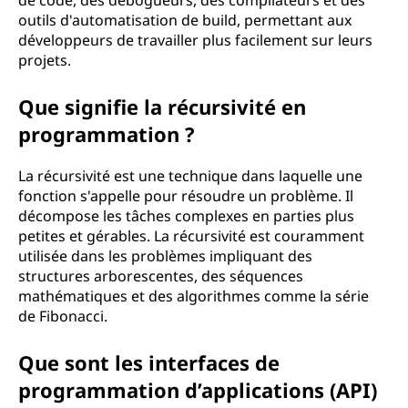
de code, des débogueurs, des compilateurs et des
a
outils d'automatisation de build, permettant aux
développeurs de travailler plus facilement sur leurs
t
projets.
i
Que signifie la récursivité en
o
programmation ?
n
La récursivité est une technique dans laquelle une
fonction s'appelle pour résoudre un problème. Il
décompose les tâches complexes en parties plus
petites et gérables. La récursivité est couramment
utilisée dans les problèmes impliquant des
structures arborescentes, des séquences
mathématiques et des algorithmes comme la série
de Fibonacci.
Que sont les interfaces de
programmation d’applications (API)