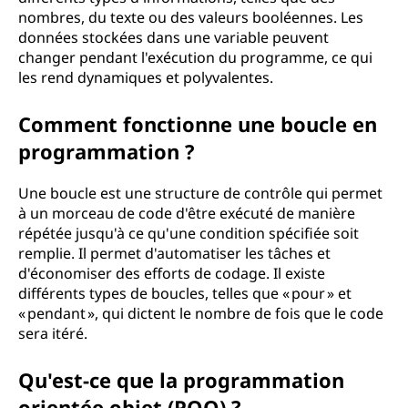
:
nombres, du texte ou des valeurs booléennes. Les
données stockées dans une variable peuvent
u
changer pendant l'exécution du programme, ce qui
les rend dynamiques et polyvalentes.
n
Comment fonctionne une boucle en
g
programmation ?
l
Une boucle est une structure de contrôle qui permet
o
à un morceau de code d'être exécuté de manière
répétée jusqu'à ce qu'une condition spécifiée soit
s
remplie. Il permet d'automatiser les tâches et
d'économiser des efforts de codage. Il existe
s
différents types de boucles, telles que « pour » et
« pendant », qui dictent le nombre de fois que le code
a
sera itéré.
i
Qu'est-ce que la programmation
orientée objet (POO) ?