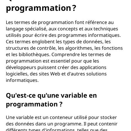
o
programmation ?
g
Les termes de programmation font référence au
r
langage spécialisé, aux concepts et aux techniques
utilisés pour écrire des programmes informatiques.
a
Ces termes englobent les types de données, les
structures de contrôle, les algorithmes, les fonctions
m
et les bibliothèques. Comprendre les termes de
m
programmation est essentiel pour que les
développeurs puissent créer des applications
a
logicielles, des sites Web et d'autres solutions
informatiques.
t
Qu'est-ce qu'une variable en
i
programmation ?
o
Une variable est un conteneur utilisé pour stocker
n
des données dans un programme. Il peut contenir
différents types d'informations, telles que des