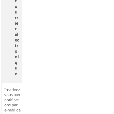
c
o
u
rr
ie
r
él
ec
tr
o
ni
q
u
e
Inscrivez-
vous aux
notificati
ons par
e-mail de