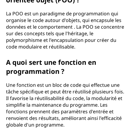
r
e
La POO est un paradigme de programmation qui
organise le code autour d'objets, qui encapsule les
d
données et le comportement . La POO se concentre
sur des concepts tels que l'héritage, le
e
polymorphisme et l'encapsulation pour créer du
code modulaire et réutilisable.
s
A quoi sert une fonction en
t
programmation ?
e
Une fonction est un bloc de code qui effectue une
r
tâche spécifique et peut être réutilisé plusieurs fois.
Il favorise la réutilisabilité du code, la modularité et
m
simplifie la maintenance du programme. Les
fonctions prennent des paramètres d'entrée et
e
renvoient des résultats, améliorant ainsi l'efficacité
globale d'un programme.
s