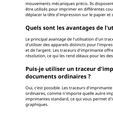
mouvements mécaniques précis. Ils disposent 
d
être utilisés pour imprimer en différentes coul
déplacer la tête d'impression sur le papier et
'
i
Quels sont les avantages de l'u
m
Le principal avantage de l'utilisation d'un tra
d'utiliser des appareils distincts pour l'impre
p
et de l'argent. Les traceurs d'imprimante off
résolution, ce qui les rend idéaux pour les des
r
Puis-je utiliser un traceur d'i
i
documents ordinaires ?
m
Oui, c'est possible. Les traceurs d'imprimant
a
ordinaires, comme n'importe quelle autre impr
imprimantes standard, ce qui vous permet d'i
n
graphiques.