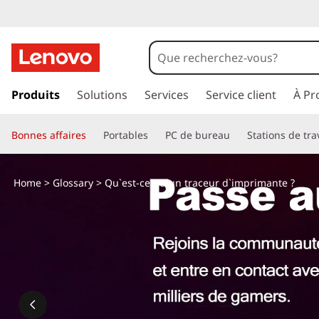
Q
u
'
p
a
Produits
Solutions
Services
Service client
À Pr
e
s
s
s
Bonnes affaires
Portables
PC de bureau
Stations de tra
e
r
t
a
Home
>
Glossary
> Qu`est-ce qu`un traceur d`imprimante ?
u
-
c
o
c
n
t
e
e
n
q
u
p