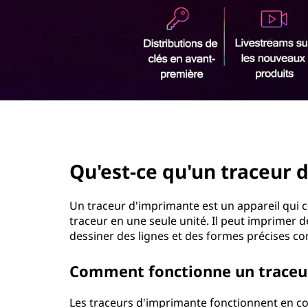
u
r
'
i
n
u
c
i
n
p
a
t
l
page hero 2/3
r
Qu'est-ce qu'un traceur 
a
c
Un traceur d'imprimante est un appareil qui 
traceur en une seule unité. Il peut imprimer
e
dessiner des lignes et des formes précises c
u
Comment fonctionne un traceu
r
Les traceurs d'imprimante fonctionnent en com