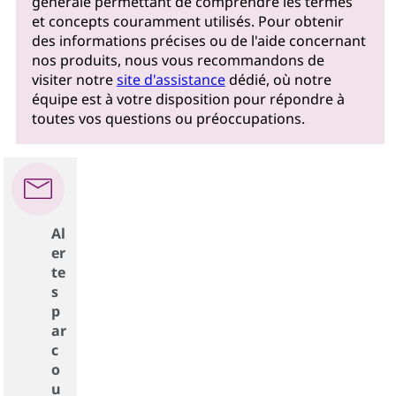
générale permettant de comprendre les termes
et concepts couramment utilisés. Pour obtenir
des informations précises ou de l'aide concernant
nos produits, nous vous recommandons de
visiter notre
site d'assistance
dédié, où notre
équipe est à votre disposition pour répondre à
toutes vos questions ou préoccupations.
Al
er
te
s
p
ar
c
o
u