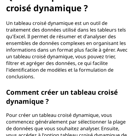
u
croisé dynamique ?
'
Un tableau croisé dynamique est un outil de
u
traitement des données utilisé dans les tableurs tels
qu'Excel. Il permet de résumer et d'analyser des
n
ensembles de données complexes en organisant les
informations dans un format plus facile à gérer. Avec
t
un tableau croisé dynamique, vous pouvez trier,
a
filtrer et agréger des données, ce qui facilite
l'identification de modèles et la formulation de
b
conclusions.
l
Comment créer un tableau croisé
dynamique ?
e
Pour créer un tableau croisé dynamique, vous
a
commencez généralement par sélectionner la plage
u
de données que vous souhaitez analyser. Ensuite,
vous accédez à l'option tableau croisé dynamique de