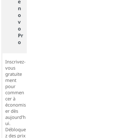
e
n
o
v
o
Pr
o
Inscrivez-
vous
gratuite
ment
pour
commen
cer à
économis
er dès
aujourd'h
ui.
Débloque
z des prix