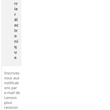
rr
ie
r
él
ec
tr
o
ni
q
u
e
Inscrivez-
vous aux
notificati
ons par
e-mail de
Lenovo
pour
recevoir