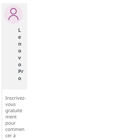
L
e
n
o
v
o
Pr
o
Inscrivez-
vous
gratuite
ment
pour
commen
cer à