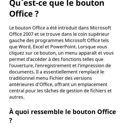
u
Qu`est-ce que le bouton
e
Office ?
l
Le bouton Office a été introduit dans Microsoft
Office 2007 et se trouve dans le coin supérieur
e
gauche des programmes Microsoft Office tels
que Word, Excel et PowerPoint. Lorsque vous
b
cliquez sur ce bouton, un menu apparaît et vous
permet d'accéder à des fonctions telles que
o
l'ouverture, l'enregistrement et l'impression de
u
documents. Il a essentiellement remplacé le
traditionnel menu Fichier des versions
t
antérieures d'Office, offrant un emplacement
central pour les tâches de gestion de fichiers et
o
autres.
n
À quoi ressemble le bouton Office
?
O