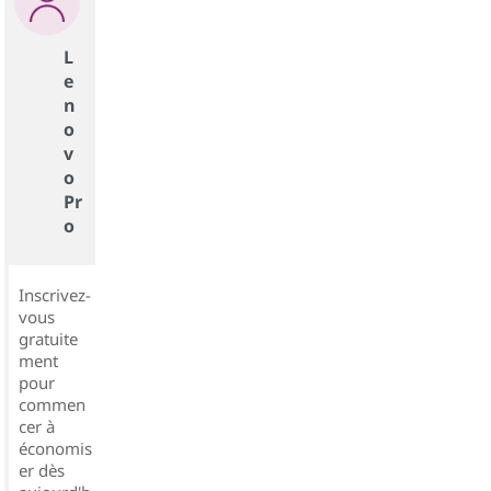
L
e
n
o
v
o
Pr
o
Inscrivez-
vous
gratuite
ment
pour
commen
cer à
économis
er dès