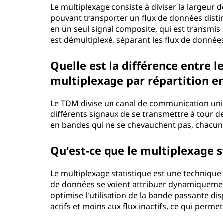
Le multiplexage consiste à diviser la largeur
e
pouvant transporter un flux de données disti
en un seul signal composite, qui est transmis 
x
est démultiplexé, séparant les flux de données
a
Quelle est la différence entre 
g
multiplexage par répartition e
e
Le TDM divise un canal de communication uniq
différents signaux de se transmettre à tour de
?
en bandes qui ne se chevauchent pas, chacune 
Qu'est-ce que le multiplexage s
Le multiplexage statistique est une technique
de données se voient attribuer dynamiquemen
optimise l'utilisation de la bande passante di
actifs et moins aux flux inactifs, ce qui perme