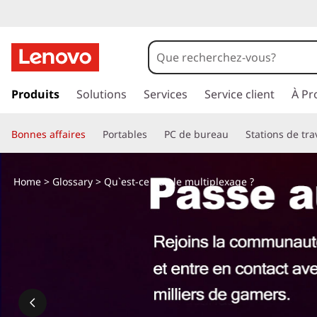
Q
u
'
p
a
Produits
Solutions
Services
Service client
À Pr
e
s
s
s
Bonnes affaires
Portables
PC de bureau
Stations de tra
e
r
t
a
Home
>
Glossary
> Qu`est-ce que le multiplexage ?
u
-
c
o
c
n
t
e
e
n
q
u
p