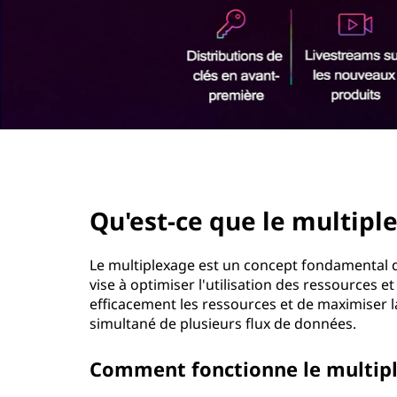
u
r
e
i
n
l
c
i
e
p
a
m
l
page hero 2/3
u
Qu'est-ce que le multipl
l
t
Le multiplexage est un concept fondamental d
vise à optimiser l'utilisation des ressources et
i
efficacement les ressources et de maximiser l
simultané de plusieurs flux de données.
p
Comment fonctionne le multip
l