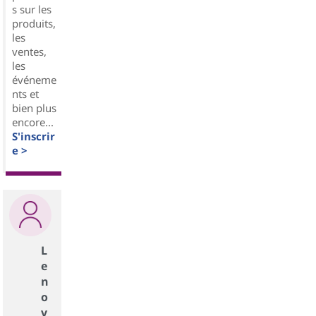
s sur les
produits,
les
ventes,
les
événeme
nts et
bien plus
encore...
S'inscrir
e >
L
e
n
o
v