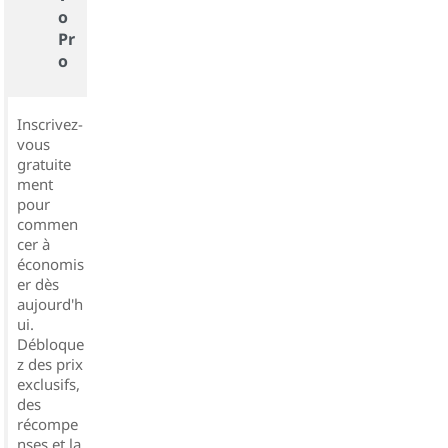
o
Pr
o
Inscrivez-
vous
gratuite
ment
pour
commen
cer à
économis
er dès
aujourd'h
ui.
Débloque
z des prix
exclusifs,
des
récompe
nses et la