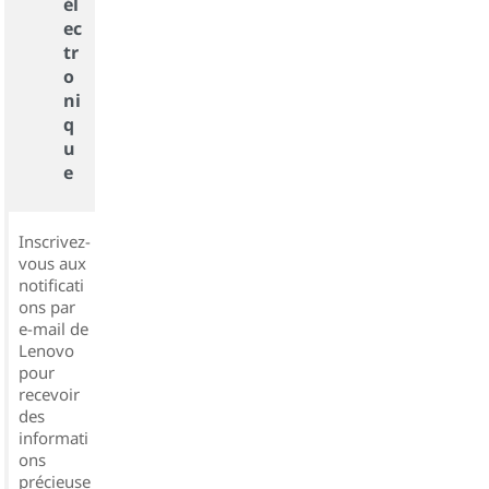
él
ec
tr
o
ni
q
u
e
Inscrivez-
vous aux
notificati
ons par
e-mail de
Lenovo
pour
recevoir
des
informati
ons
précieuse