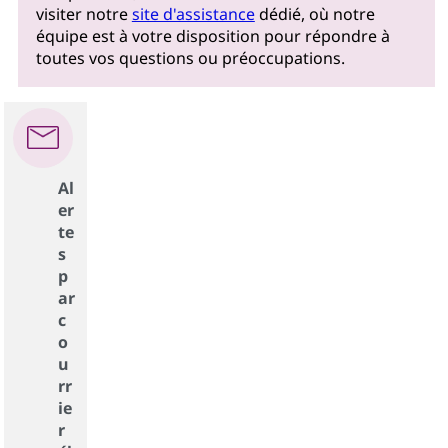
visiter notre
site d'assistance
dédié, où notre
équipe est à votre disposition pour répondre à
toutes vos questions ou préoccupations.
Al
er
te
s
p
ar
c
o
u
rr
ie
r