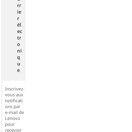
rr
ie
r
él
ec
tr
o
ni
q
u
e
Inscrivez-
vous aux
notificati
ons par
e-mail de
Lenovo
pour
recevoir