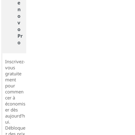
e
n
o
v
o
Pr
o
Inscrivez-
vous
gratuite
ment
pour
commen
cer à
économis
er dès
aujourd'h
ui.
Débloque
z des prix