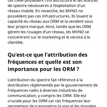
Les ORM possèdent l'infrastructure et les licences
u
de spectre nécessaires à l'exploitation d'un
réseau mobile. En revanche, les MVNO ne
r
possèdent pas ces infrastructures. Ils louent la
capacité du réseau aux ORM et la vendent sous
d
leur propre marque. Ainsi, tandis que les ORM
gèrent les rouages d'un réseau, les MVNO se
e
concentrent sur le marketing et le service à la
clientèle.
r
Qu'est-ce que l'attribution des
é
fréquences et quelle est son
s
importance pour les ORM ?
e
L'attribution du spectre fait référence à la
distribution réglementée par le gouvernement de
a
fréquences radio à diverses industries de
communication, y compris les ORM. Elle est
u
cruciale pour les ORM car ces fréquences leur
permettent de transmettre la voix et les données