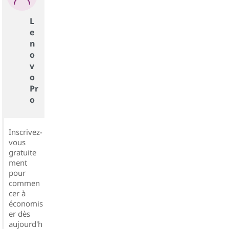
L
e
n
o
v
o
Pr
o
Inscrivez-
vous
gratuite
ment
pour
commen
cer à
économis
er dès
aujourd'h