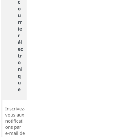
c
o
u
rr
ie
r
él
ec
tr
o
ni
q
u
e
Inscrivez-
vous aux
notificati
ons par
e-mail de