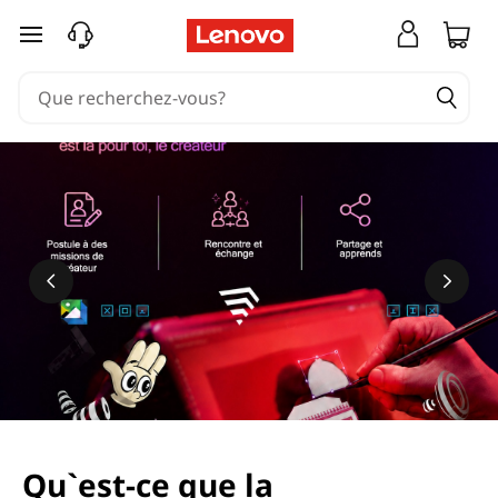
passer au contenu principal
Qu`est-ce que la
En savoir plus