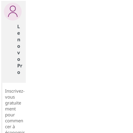
L
e
n
o
v
o
Pr
o
Inscrivez-
vous
gratuite
ment
pour
commen
cer à
économis