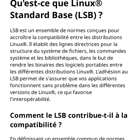
u
Qu'est-ce que Linux®
e
Standard Base (LSB) ?
L
LSB est un ensemble de normes conçues pour
accroître la compatibilité entre les distributions
i
Linux®. Il établit des lignes directrices pour la
structure du système de fichiers, les commandes
n
système et les bibliothèques, dans le but de
rendre les binaires des logiciels portables entre
u
les différentes distributions Linux®. L'adhésion au
x
LSB permet de s'assurer que vos applications
fonctionnent sans problème dans les différentes
®
versions de Linux®, ce qui favorise
l'interopérabilité.
S
Comment le LSB contribue-t-il à la
t
compatibilité ?
a
En définissant un ensemble commun de normes,