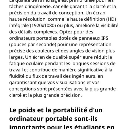
La qualité de l'affichage est primordiale pour les
i
tâches d'ingénierie, car elle garantit la clarté et la
précision du travail de conception. Un écran
n
haute résolution, comme la haute définition (HD)
intégrale (1920x1080) ou plus, améliore la visibilité
a
des détails complexes. Optez pour des
ordinateurs portables dotés de panneaux IPS
t
(pouces par seconde) pour une représentation
précise des couleurs et des angles de vision plus
e
larges. Un écran de qualité supérieure réduit la
fatigue oculaire pendant les longues sessions de
u
travail et contribue de manière significative à la
fluidité du flux de travail des ingénieurs, en
r
garantissant que vos visualisations et vos
conceptions sont présentées avec la plus grande
p
clarté et la plus grande précision.
o
Le poids et la portabilité d'un
r
ordinateur portable sont-ils
importants pour les étudiants en