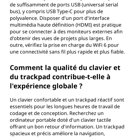
e
de suffisamment de ports USB (universal serial
bus), y compris USB Type-C pour plus de
n
polyvalence. Disposer d'un port d'interface
multimédia haute définition (HDMI) est pratique
i
pour se connecter à des moniteurs externes afin
d'obtenir des vues de projets plus larges. En
n
outre, vérifiez la prise en charge du WiFi 6 pour
une connectivité sans fil plus rapide et plus fiable.
g
Comment la qualité du clavier et
é
du trackpad contribue-t-elle à
n
l'expérience globale ?
i
Un clavier confortable et un trackpad réactif sont
e
essentiels pour les longues heures de travail de
codage et de conception. Recherchez un
r
ordinateur portable doté d'un clavier tactile
offrant un bon retour d'information. Un trackpad
i
spacieux et précis améliore la navigation,