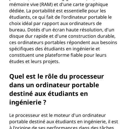
mémoire vive (RAM) et d'une carte graphique
a
dédiée. La portabilité est essentielle pour les
étudiants, ce qui fait de l'ordinateur portable le
l
choix idéal par rapport aux ordinateurs de
bureau. Dotés d'un écran haute résolution, d'un
e
disque dur rapide et d'une construction durable,
s
ces ordinateurs portables répondent aux besoins
spécifiques des étudiants en ingénierie et
c
constituent une plateforme fiable pour leurs
études et leurs projets.
o
Quel est le rôle du processeur
n
dans un ordinateur portable
s
destiné aux étudiants en
ingénierie ?
i
Le processeur est le moteur d'un ordinateur
d
portable destiné aux étudiants en ingénierie, il est
à l'origine de ses performances dans des tâches