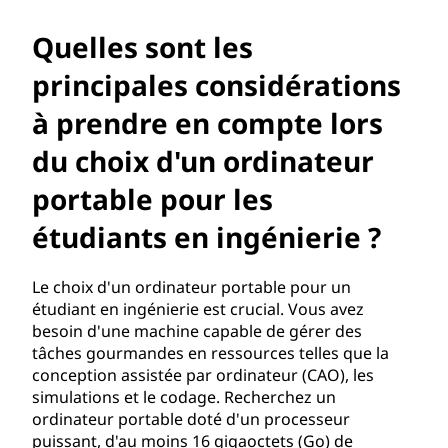
t
l
Quelles sont les
principales considérations
e
à prendre en compte lors
s
du choix d'un ordinateur
p
portable pour les
r
étudiants en ingénierie ?
i
Le choix d'un ordinateur portable pour un
n
étudiant en ingénierie est crucial. Vous avez
besoin d'une machine capable de gérer des
c
tâches gourmandes en ressources telles que la
conception assistée par ordinateur (CAO), les
i
simulations et le codage. Recherchez un
ordinateur portable doté d'un processeur
p
puissant, d'au moins 16 gigaoctets (Go) de