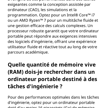
é
exigeantes comme la conception assistée par
ordinateur (CAO), les simulations et la
r
programmation. Optez pour un Intel® Core™ i7
ou un AMD Ryzen™ 7 pour un multitâche fluide et
a
une gestion efficace des calculs complexes. Un
processeur robuste garantit que votre ordinateur
t
portable peut répondre aux exigences intensives
i
des logiciels d'ingénierie, offrant une expérience
utilisateur fluide et réactive tout au long de votre
o
parcours académique.
n
Quelle quantité de mémoire vive
(RAM) dois-je rechercher dans un
s
ordinateur portable destiné à des
à
tâches d'ingénierie ?
p
Pour des performances optimales dans les tâches
d'ingénierie, optez pour un ordinateur portable
r
doté d'au moins 16 gigaoctets (Go) de mémoire