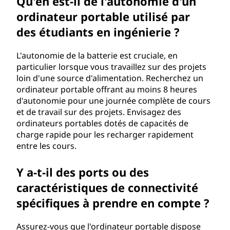
Qu'en est-il de l'autonomie d'un
s
ordinateur portable utilisé par
des étudiants en ingénierie ?
é
t
L'autonomie de la batterie est cruciale, en
particulier lorsque vous travaillez sur des projets
u
loin d'une source d'alimentation. Recherchez un
ordinateur portable offrant au moins 8 heures
d
d'autonomie pour une journée complète de cours
et de travail sur des projets. Envisagez des
i
ordinateurs portables dotés de capacités de
charge rapide pour les recharger rapidement
a
entre les cours.
n
Y a-t-il des ports ou des
caractéristiques de connectivité
t
spécifiques à prendre en compte ?
s
Assurez-vous que l'ordinateur portable dispose