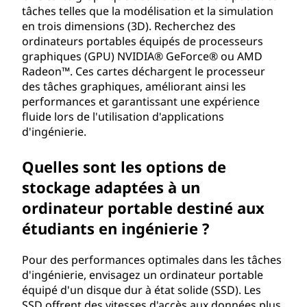
p
tâches telles que la modélisation et la simulation
en trois dimensions (3D). Recherchez des
t
ordinateurs portables équipés de processeurs
graphiques (GPU) NVIDIA® GeForce® ou AMD
e
Radeon™. Ces cartes déchargent le processeur
des tâches graphiques, améliorant ainsi les
l
performances et garantissant une expérience
fluide lors de l'utilisation d'applications
o
d'ingénierie.
r
Quelles sont les options de
s
stockage adaptées à un
ordinateur portable destiné aux
d
étudiants en ingénierie ?
u
Pour des performances optimales dans les tâches
c
d'ingénierie, envisagez un ordinateur portable
équipé d'un disque dur à état solide (SSD). Les
h
SSD offrent des vitesses d'accès aux données plus