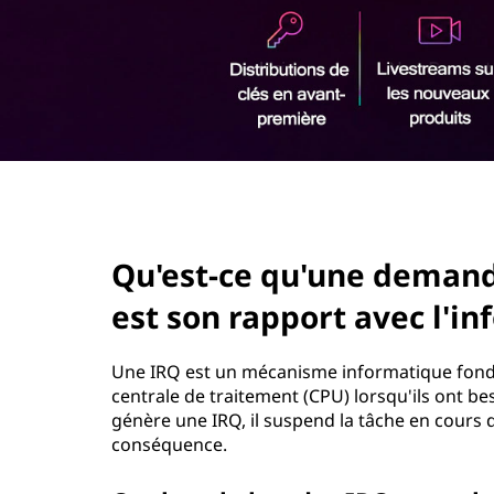
u
r
'
i
n
u
c
i
n
p
a
e
l
page hero 2/3
d
Qu'est-ce qu'une demande
e
est son rapport avec l'in
m
a
Une IRQ est un mécanisme informatique fonda
centrale de traitement (CPU) lorsqu'ils ont be
n
génère une IRQ, il suspend la tâche en cours 
conséquence.
d