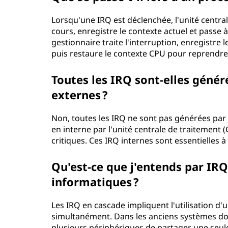
t
Lorsqu'une IRQ est déclenchée, l'unité centr
cours, enregistre le contexte actuel et passe 
c
gestionnaire traite l'interruption, enregistre 
puis restaure le contexte CPU pour reprendre
o
Toutes les IRQ sont-elles génér
m
externes ?
m
Non, toutes les IRQ ne sont pas générées par
e
en interne par l'unité centrale de traitement
critiques. Ces IRQ internes sont essentielles à 
n
Qu'est-ce que j'entends par IR
t
informatiques ?
ç
Les IRQ en cascade impliquent l'utilisation d'
a
simultanément. Dans les anciens systèmes doté
plusieurs périphériques de partager une seul