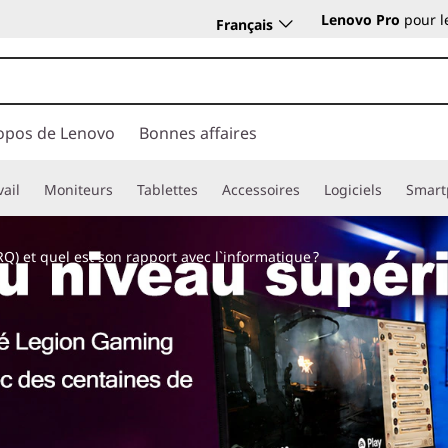
Lenovo Pro
pour l
Français
opos de Lenovo
Bonnes affaires
vail
Moniteurs
Tablettes
Accessoires
Logiciels
Smart
) et quel est son rapport avec l`informatique ?