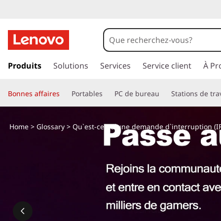
Q
u
'
p
a
Produits
Solutions
Services
Service client
À Pr
e
s
s
s
Bonnes affaires
Portables
PC de bureau
Stations de tra
e
r
t
a
Home
>
Glossary
> Qu`est-ce qu`une demande d`interruption (IRQ
u
-
c
o
c
n
t
e
e
n
q
u
p