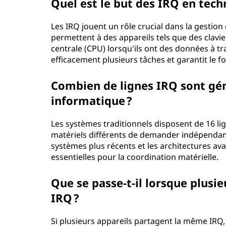
Quel est le but des IRQ en tech
e
Les IRQ jouent un rôle crucial dans la gestion 
d
permettent à des appareils tels que des claviers
centrale (CPU) lorsqu'ils ont des données à tr
'
efficacement plusieurs tâches et garantit le
i
Combien de lignes IRQ sont gé
n
informatique ?
t
Les systèmes traditionnels disposent de 16 li
matériels différents de demander indépendamme
e
systèmes plus récents et les architectures ava
essentielles pour la coordination matérielle.
r
Que se passe-t-il lorsque plusi
r
IRQ ?
u
Si plusieurs appareils partagent la même IRQ, 