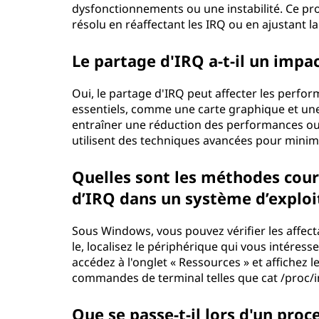
p
dysfonctionnements ou une instabilité. Ce pro
résolu en réaffectant les IRQ ou en ajustant la
t
Le partage d'IRQ a-t-il un impa
i
o
Oui, le partage d'IRQ peut affecter les perfo
essentiels, comme une carte graphique et une
n
entraîner une réduction des performances o
utilisent des techniques avancées pour minimi
(
Quelles sont les méthodes coura
I
d’IRQ dans un système d’exploi
R
Sous Windows, vous pouvez vérifier les affect
Q
le, localisez le périphérique qui vous intéresse
accédez à l'onglet « Ressources » et affichez 
)
commandes de terminal telles que cat /proc/int
e
Que se passe-t-il lors d'un proc