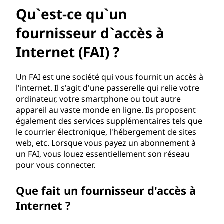
u
Qu`est-ce qu`un
'
fournisseur d`accès à
u
Internet (FAI) ?
n
Un FAI est une société qui vous fournit un accès à
f
l'internet. Il s'agit d'une passerelle qui relie votre
ordinateur, votre smartphone ou tout autre
o
appareil au vaste monde en ligne. Ils proposent
également des services supplémentaires tels que
u
le courrier électronique, l'hébergement de sites
web, etc. Lorsque vous payez un abonnement à
r
un FAI, vous louez essentiellement son réseau
pour vous connecter.
n
Que fait un fournisseur d'accès à
i
Internet ?
s