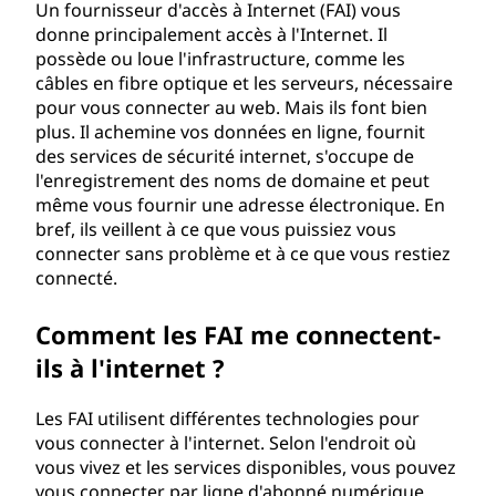
Un fournisseur d'accès à Internet (FAI) vous
s
donne principalement accès à l'Internet. Il
possède ou loue l'infrastructure, comme les
e
câbles en fibre optique et les serveurs, nécessaire
pour vous connecter au web. Mais ils font bien
u
plus. Il achemine vos données en ligne, fournit
des services de sécurité internet, s'occupe de
r
l'enregistrement des noms de domaine et peut
même vous fournir une adresse électronique. En
d
bref, ils veillent à ce que vous puissiez vous
connecter sans problème et à ce que vous restiez
'
connecté.
a
Comment les FAI me connectent-
c
ils à l'internet ?
c
Les FAI utilisent différentes technologies pour
vous connecter à l'internet. Selon l'endroit où
è
vous vivez et les services disponibles, vous pouvez
vous connecter par ligne d'abonné numérique