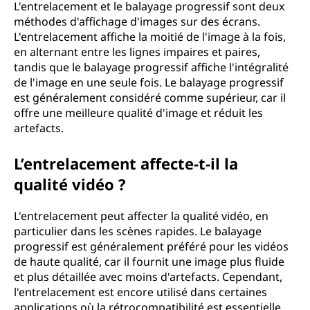
f
L'entrelacement et le balayage progressif sont deux
méthodes d'affichage d'images sur des écrans.
u
L'entrelacement affiche la moitié de l'image à la fois,
en alternant entre les lignes impaires et paires,
t
tandis que le balayage progressif affiche l'intégralité
de l'image en une seule fois. Le balayage progressif
u
est généralement considéré comme supérieur, car il
offre une meilleure qualité d'image et réduit les
r
artefacts.
-
L’entrelacement affecte-t-il la
C
qualité vidéo ?
o
L'entrelacement peut affecter la qualité vidéo, en
particulier dans les scènes rapides. Le balayage
m
progressif est généralement préféré pour les vidéos
de haute qualité, car il fournit une image plus fluide
p
et plus détaillée avec moins d'artefacts. Cependant,
l'entrelacement est encore utilisé dans certaines
r
applications où la rétrocompatibilité est essentielle.