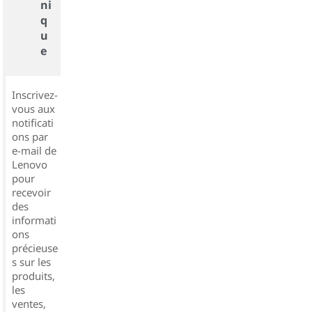
ni
q
u
e
Inscrivez-
vous aux
notificati
ons par
e-mail de
Lenovo
pour
recevoir
des
informati
ons
précieuse
s sur les
produits,
les
ventes,