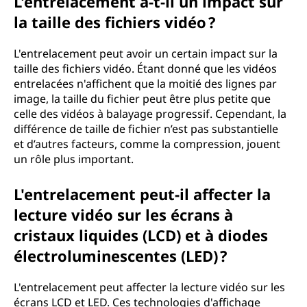
L'entrelacement a-t-il un impact sur
la taille des fichiers vidéo ?
r
e
L'entrelacement peut avoir un certain impact sur la
taille des fichiers vidéo. Étant donné que les vidéos
e
entrelacées n'affichent que la moitié des lignes par
image, la taille du fichier peut être plus petite que
n
celle des vidéos à balayage progressif. Cependant, la
différence de taille de fichier n’est pas substantielle
t
et d’autres facteurs, comme la compression, jouent
un rôle plus important.
r
L'entrelacement peut-il affecter la
e
lecture vidéo sur les écrans à
p
cristaux liquides (LCD) et à diodes
électroluminescentes (LED) ?
r
i
L'entrelacement peut affecter la lecture vidéo sur les
écrans LCD et LED. Ces technologies d'affichage