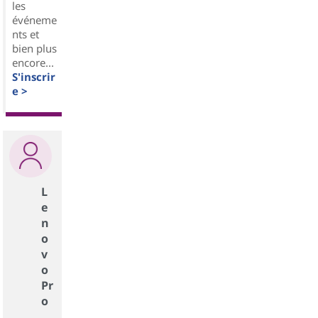
les
événeme
nts et
bien plus
encore...
S'inscrir
e >
L
e
n
o
v
o
Pr
o