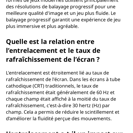
formes de jeux modernes utilisent principalement
n
des résolutions de balayage progressif pour une
meilleure qualité d'image et un jeu plus fluide. Le
t
balayage progressif garantit une expérience de jeu
plus immersive et plus agréable.
i
Quelle est la relation entre
l
l’entrelacement et le taux de
a
rafraîchissement de l’écran ?
i
L'entrelacement est étroitement lié au taux de
d
rafraîchissement de l'écran. Dans les écrans à tube
cathodique (CRT) traditionnels, le taux de
e
rafraîchissement était généralement de 60 Hz et
chaque champ était affiché à la moitié du taux de
v
rafraîchissement, c'est-à-dire 30 hertz (Hz) par
champ. Cela a permis de réduire le scintillement et
o
d’améliorer la fluidité perçue des mouvements.
t