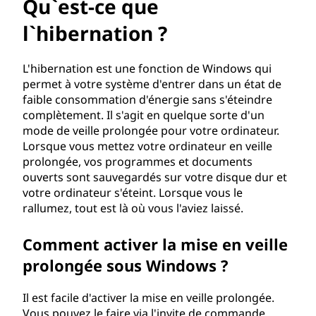
u
Qu`est-ce que
e
l`hibernation ?
l
L'hibernation est une fonction de Windows qui
permet à votre système d'entrer dans un état de
'
faible consommation d'énergie sans s'éteindre
complètement. Il s'agit en quelque sorte d'un
h
mode de veille prolongée pour votre ordinateur.
Lorsque vous mettez votre ordinateur en veille
i
prolongée, vos programmes et documents
b
ouverts sont sauvegardés sur votre disque dur et
votre ordinateur s'éteint. Lorsque vous le
e
rallumez, tout est là où vous l'aviez laissé.
r
Comment activer la mise en veille
prolongée sous Windows ?
n
Il est facile d'activer la mise en veille prolongée.
a
Vous pouvez le faire via l'invite de commande.