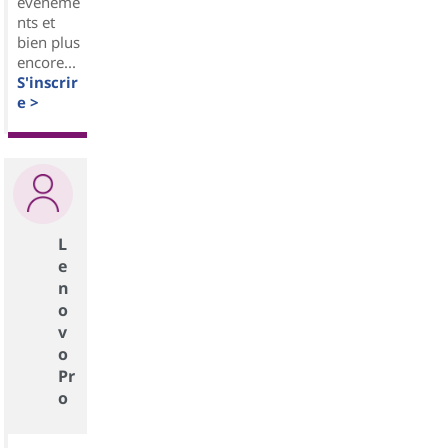
événeme
nts et
bien plus
encore...
S'inscrir
e >
L
e
n
o
v
o
Pr
o