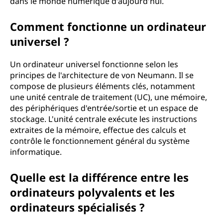
dans le monde numérique d'aujourd'hui.
e
Comment fonctionne un ordinateur
u
universel ?
r
Un ordinateur universel fonctionne selon les
p
principes de l'architecture de von Neumann. Il se
compose de plusieurs éléments clés, notamment
o
une unité centrale de traitement (UC), une mémoire,
des périphériques d'entrée/sortie et un espace de
l
stockage. L'unité centrale exécute les instructions
extraites de la mémoire, effectue des calculs et
y
contrôle le fonctionnement général du système
informatique.
v
Quelle est la différence entre les
a
ordinateurs polyvalents et les
l
ordinateurs spécialisés ?