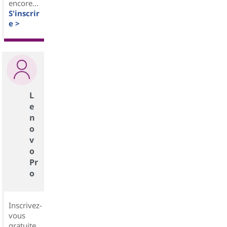
encore...
S'inscrir
e >
L
e
n
o
v
o
Pr
o
Inscrivez-
vous
gratuite