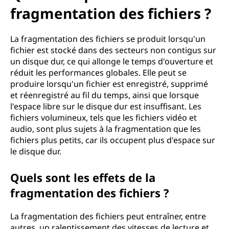
u
fragmentation des fichiers ?
e
La fragmentation des fichiers se produit lorsqu'un
l
fichier est stocké dans des secteurs non contigus sur
un disque dur, ce qui allonge le temps d'ouverture et
a
réduit les performances globales. Elle peut se
produire lorsqu'un fichier est enregistré, supprimé
f
et réenregistré au fil du temps, ainsi que lorsque
r
l'espace libre sur le disque dur est insuffisant. Les
fichiers volumineux, tels que les fichiers vidéo et
a
audio, sont plus sujets à la fragmentation que les
fichiers plus petits, car ils occupent plus d'espace sur
g
le disque dur.
m
Quels sont les effets de la
fragmentation des fichiers ?
e
n
La fragmentation des fichiers peut entraîner, entre
autres, un ralentissement des vitesses de lecture et