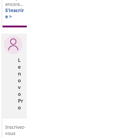
encore...
S'inscrir
e >
L
e
n
o
v
o
Pr
o
Inscrivez-
vous