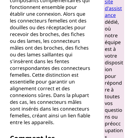
composants complémentaires qui
site
fonctionnent ensemble pour
d'assist
établir une connexion. Alors que
ance
les connecteurs femelles ont des
dédié,
douilles ou des réceptacles pour
où
recevoir des broches, des fiches
notre
ou des lames, les connecteurs
équipe
mâles ont des broches, des fiches
est à
ou des lames saillantes qui
votre
s'insèrent dans les fentes
disposit
correspondantes des connecteurs
ion
femelles. Cette distinction est
pour
essentielle pour garantir un
répond
alignement correct et des
re à
connexions sûres. Dans la plupart
toutes
des cas, les connecteurs mâles
vos
sont insérés dans les connecteurs
questio
femelles, créant ainsi un lien fiable
ns ou
entre les appareils.
préocc
upation
s.