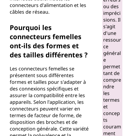
connecteurs d'alimentation et les
e
ou des
câbles de réseau.
impréci
u
sions. Il
Pourquoi les
s'agit
r
d'une
connecteurs femelles
ressour
ont-ils des formes et
f
ce
général
des tailles différentes ?
e
e
permet
Les connecteurs femelles se
m
tant de
présentent sous différentes
compre
formes et tailles pour s'adapter à
e
ndre
des connexions spécifiques et
les
assurer la compatibilité entre les
l
termes
appareils. Selon l'application, les
et
connecteurs peuvent varier en
l
concep
termes de facteur de forme, de
ts
disposition des broches et de
e
couram
conception générale. Cette variété
ment
permet la polyvalence et la