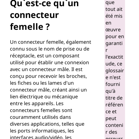
u
Qu`est-ce qu`un
que
tout ait
'
connecteur
été mis
en
femelle ?
u
œuvre
pour en
n
Un connecteur femelle, également
garanti
connu sous le nom de prise ou de
r
c
réceptacle, est un composant
l'exactit
utilisé pour établir une connexion
ude, ce
o
avec un connecteur mâle. Il est
glossair
conçu pour recevoir les broches,
e n'est
n
les fiches ou les lames d'un
fourni
connecteur mâle, créant ainsi un
qu'à
n
lien électrique ou mécanique
titre de
entre les appareils. Les
référen
e
connecteurs femelles sont
ce et
couramment utilisés dans
c
peut
diverses applications, telles que
conteni
les ports informatiques, les
t
r des
interfaces audio/vidéo, les
erreurs